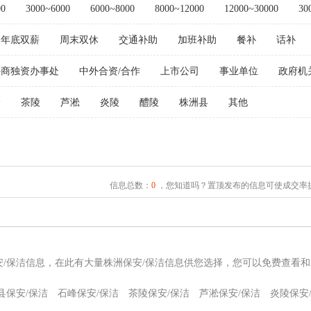
00
3000~6000
6000~8000
8000~12000
12000~30000
30
年底双薪
周末双休
交通补助
加班补助
餐补
话补
外商独资办事处
中外合资/合作
上市公司
事业单位
政府机
峰
茶陵
芦淞
炎陵
醴陵
株洲县
其他
信息总数：
0
，您知道吗？置顶发布的信息可使成交率提
安/保洁信息，在此有大量株洲保安/保洁信息供您选择，您可以免费查看和
县保安/保洁
石峰保安/保洁
茶陵保安/保洁
芦淞保安/保洁
炎陵保安