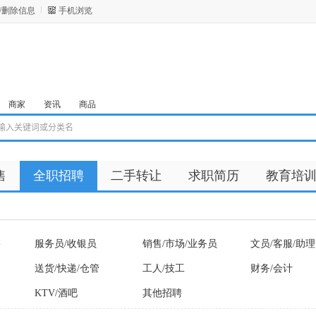
/删除信息
手机浏览
商家
资讯
商品
售
全职招聘
二手转让
求职简历
教育培
售
服务员/收银员
销售/市场/业务员
文员/客服/助理
送货/快递/仓管
工人/技工
财务/会计
KTV/酒吧
其他招聘