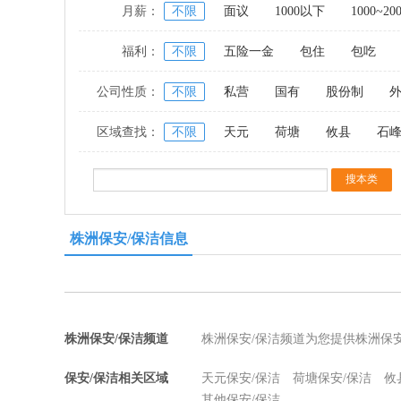
月薪：
不限
面议
1000以下
1000~20
福利：
不限
五险一金
包住
包吃
公司性质：
不限
私营
国有
股份制
区域查找：
不限
天元
荷塘
攸县
石
株洲保安/保洁信息
株洲保安/保洁频道
株洲保安/保洁频道为您提供株洲保
保安/保洁相关区域
天元保安/保洁
荷塘保安/保洁
攸
其他保安/保洁