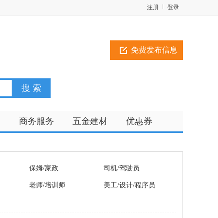
注册
登录
免费发布信息
训
商务服务
五金建材
优惠券
保姆/家政
司机/驾驶员
老师/培训师
美工/设计/程序员