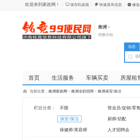
欢迎来到家政网！
保存到桌面
快速发布信息
修改
株洲
切换分站
信息
首页
生活服务
车辆买卖
房屋租
商品
店铺
当前位置：
株洲家政网
>
株洲全职招聘
>
株洲保安/保洁
栏目分类：
不限
营业员/促销/零
保安/保洁
厨师/切配
保健师/美容师
人才招聘会