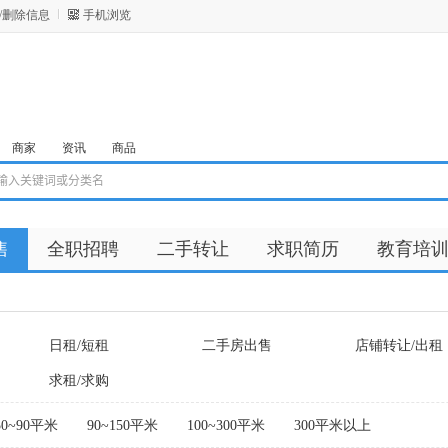
/删除信息
手机浏览
商家
资讯
商品
售
全职招聘
二手转让
求职简历
教育培
日租/短租
二手房出售
店铺转让/出租
求租/求购
50~90平米
90~150平米
100~300平米
300平米以上