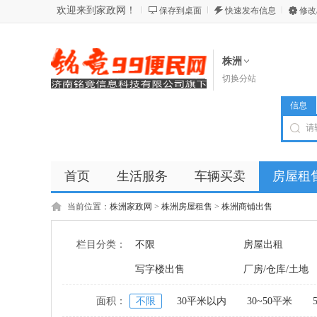
欢迎来到家政网！
保存到桌面
快速发布信息
修改
株洲
切换分站
信息
首页
生活服务
车辆买卖
房屋租
商品
店铺
当前位置：
株洲家政网
>
株洲房屋租售
>
株洲商铺出售
栏目分类：
不限
房屋出租
写字楼出售
厂房/仓库/土地
面积：
不限
30平米以内
30~50平米