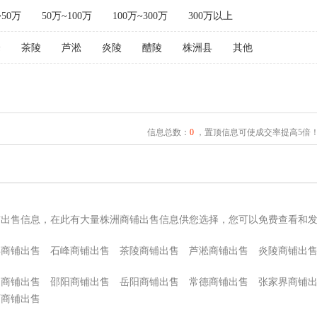
~50万
50万~100万
100万~300万
300万以上
峰
茶陵
芦淞
炎陵
醴陵
株洲县
其他
信息总数：
0
，置顶信息可使成交率提高5倍
铺出售信息，在此有大量株洲商铺出售信息供您选择，您可以免费查看和
县商铺出售
石峰商铺出售
茶陵商铺出售
芦淞商铺出售
炎陵商铺出
阳商铺出售
邵阳商铺出售
岳阳商铺出售
常德商铺出售
张家界商铺
西商铺出售