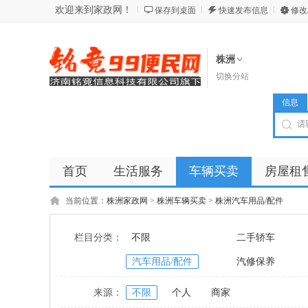
欢迎来到家政网！
保存到桌面
快速发布信息
修改
株洲
切换分站
信息
首页
生活服务
车辆买卖
房屋租
商品
店铺
当前位置：
株洲家政网
>
株洲车辆买卖
>
株洲汽车用品/配件
栏目分类：
不限
二手轿车
汽车用品/配件
汽修保养
来源：
不限
个人
商家