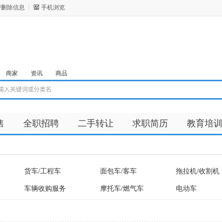
/删除信息
手机浏览
商家
资讯
商品
售
全职招聘
二手转让
求职简历
教育培
货车/工程车
面包车/客车
拖拉机/收割机
车辆收购服务
摩托车/燃气车
电动车