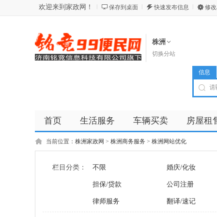
欢迎来到家政网！
保存到桌面
快速发布信息
修改
株洲
切换分站
信息
首页
生活服务
车辆买卖
房屋租
商品
店铺
当前位置：
株洲家政网
>
株洲商务服务
>
株洲网站优化
栏目分类：
不限
婚庆/化妆
担保/贷款
公司注册
律师服务
翻译/速记