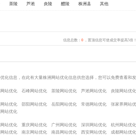
峰
茶陵
芦淞
炎陵
醴陵
株洲县
其他
信息总数：
0
，置顶信息可使成交率提高5倍
站优化信息，在此有大量株洲网站优化信息供您选择，您可以免费查看和
县网站优化
石峰网站优化
茶陵网站优化
芦淞网站优化
炎陵网站优
阳网站优化
邵阳网站优化
岳阳网站优化
常德网站优化
张家界网站
西网站优化
津网站优化
重庆网站优化
广州网站优化
深圳网站优化
杭州网站优
沙网站优化
南京网站优化
南昌网站优化
西安网站优化
成都网站优