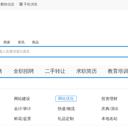
/删除信息
手机浏览
商家
资讯
商品
售
全职招聘
二手转让
求职简历
教育培
网站建设
网站优化
投资理财
会计/审计
快递/物流
庆典/演出
鲜花/盆景
礼品定制
本地名站